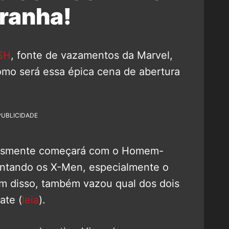
ranha!
SH
, fonte de vazamentos da Marvel,
omo será essa épica cena de abertura
PUBLICIDADE
plesmente começará com o Homem-
ntando os X-Men, especialmente o
ém disso, também vazou qual dos dois
ate (
leia
).