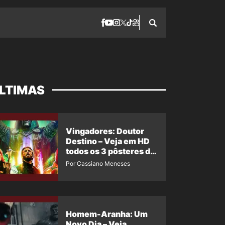
LTIMAS
Vingadores: Doutor
Destino – Veja em HD
todos os 3 pôsteres de
‘Doomsday’ + 1 imagem
Por Cassiano Meneses
oficial com os 26
heróis do filme
Homem-Aranha: Um
Novo Dia – Veja