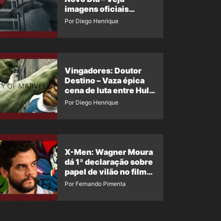
imagens oficiais
descartadas do Hulk
Por Diego Henrique
Cinza no filme
Vingadores: Doutor
Destino – Vaza épica
cena de luta entre Hulk
e o Coisa
Por Diego Henrique
X-Men: Wagner Moura
dá 1ª declaração sobre
papel de vilão no filme
da Marvel
Por Fernando Pimenta