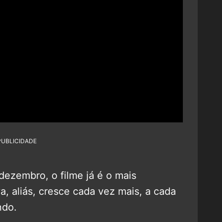
PUBLICIDADE
dezembro, o filme já é o mais
, aliás, cresce cada vez mais, a cada
ndo.