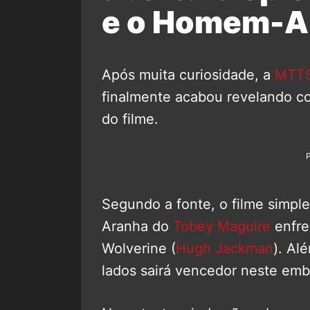
e o Homem-A
Após muita curiosidade, a
MTT
finalmente acabou revelando c
do filme.
Segundo a fonte, o filme sim
Aranha do
Tobey Maguire
enfre
Wolverine (
Hugh Jackman
). Al
lados sairá vencedor neste emb