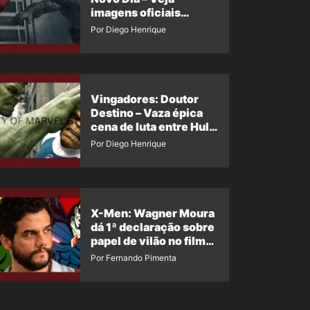
imagens oficiais
descartadas do Hulk
Por Diego Henrique
Cinza no filme
Vingadores: Doutor
Destino – Vaza épica
cena de luta entre Hulk
e o Coisa
Por Diego Henrique
X-Men: Wagner Moura
dá 1ª declaração sobre
papel de vilão no filme
da Marvel
Por Fernando Pimenta