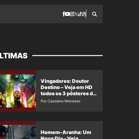
LTIMAS
Vingadores: Doutor
Destino – Veja em HD
todos os 3 pôsteres de
‘Doomsday’ + 1 imagem
Por Cassiano Meneses
oficial com os 26
heróis do filme
Homem-Aranha: Um
Novo Dia – Veja