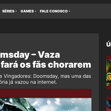
SÉRIES
GAMES
FALE CONOSCO
Ú
omsday – Vaza
 fará os fãs chorarem
a de Vingadores: Doomsday, mas uma das
ria já vazou na internet.