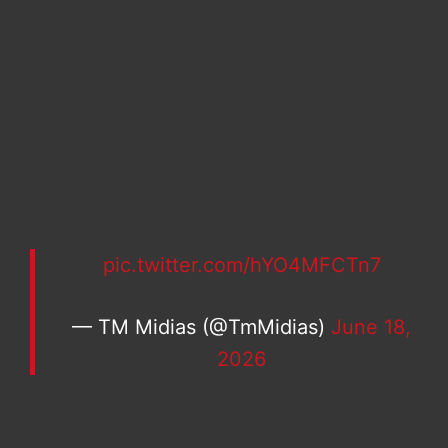
pic.twitter.com/hYO4MFCTn7
— TM Midias (@TmMidias)
June 18,
2026