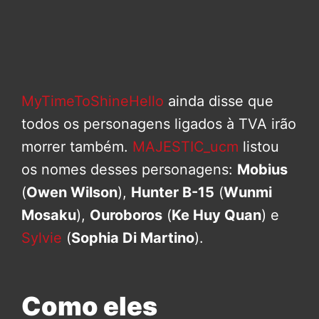
MyTimeToShineHello
ainda disse que
todos os personagens ligados à TVA irão
morrer também.
MAJESTIC_ucm
listou
os nomes desses personagens:
Mobius
(
Owen Wilson
),
Hunter B-15
(
Wunmi
Mosaku
),
Ouroboros
(
Ke Huy Quan
) e
Sylvie
(
Sophia Di Martino
).
Como eles