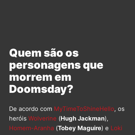
Quem são os
personagens que
morrem em
Doomsday?
De acordo com
MyTimeToShineHello
, os
heróis
Wolverine
(
Hugh Jackman
),
Homem-Aranha
(
Tobey Maguire
) e
Loki