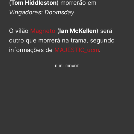
(
Tom Hiddleston
) morrerão em
Vingadores: Doomsday
.
O vilão
Magneto
(
Ian McKellen
) será
outro que morrerá na trama, segundo
informações de
MAJESTIC_ucm
.
PUBLICIDADE