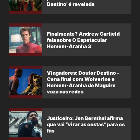
Destino’ é revelada
Finalmente? Andrew Garfield
fala sobre O Espetacular
Homem-Aranha 3
Vingadores: Doutor Destino –
Cena final com Wolverine e
Homem-Aranha de Maguire
vaza nas redes
Justiceiro: Jon Bernthal afirma
que vai “virar as costas” para os
fãs