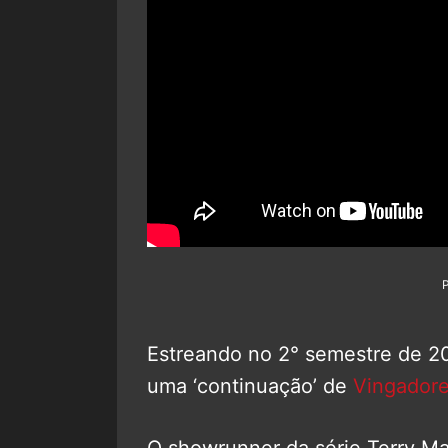
Estreando no 2° semestre de 2
uma ‘continuação’ de
Vingadore
O showrunner da série Terry Ma