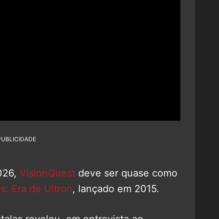
PUBLICIDADE
026,
VisionQuest
deve ser quase como
s: Era de Ultron
, lançado em 2015.
talas revelou, em entrevista ao