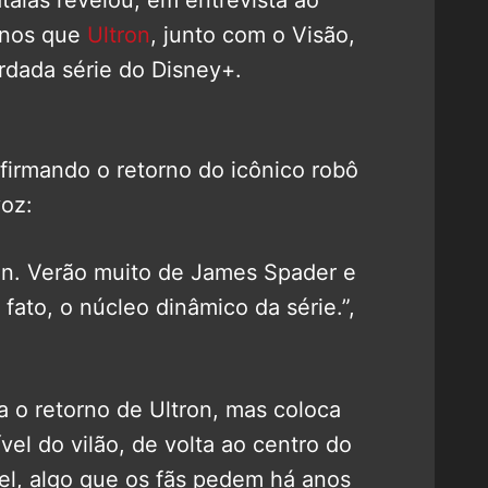
enos que
Ultron
, junto com o Visão,
rdada série do Disney+.
nfirmando o retorno do icônico robô
voz:
on. Verão muito de James Spader e
fato, o núcleo dinâmico da série.”,
a o retorno de Ultron, mas coloca
el do vilão, de volta ao centro do
el, algo que os fãs pedem há anos