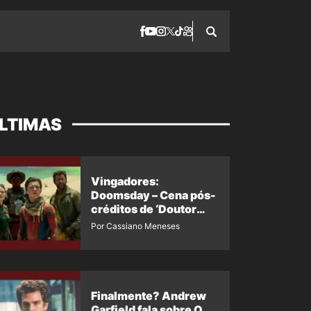
LTIMAS
Vingadores:
Doomsday – Cena pós-
créditos de ‘Doutor
Destino’ é revelada
Por Cassiano Meneses
Finalmente? Andrew
Garfield fala sobre O