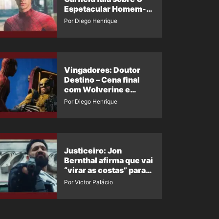
Espetacular Homem-
Aranha 3
Por Diego Henrique
Vingadores: Doutor
Destino – Cena final
com Wolverine e
Homem-Aranha de
Por Diego Henrique
Maguire vaza nas
redes
Justiceiro: Jon
Bernthal afirma que vai
“virar as costas” para
os fãs
Por Victor Palácio