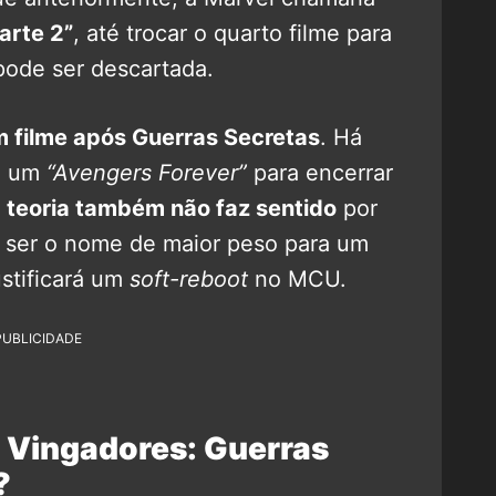
arte 2”
, até trocar o quarto filme para
 pode ser descartada.
m filme após Guerras Secretas
. Há
om um
“Avengers Forever”
para encerrar
 teoria também não faz sentido
por
ser o nome de maior peso para um
ustificará um
soft-reboot
no MCU.
PUBLICIDADE
 Vingadores: Guerras
?