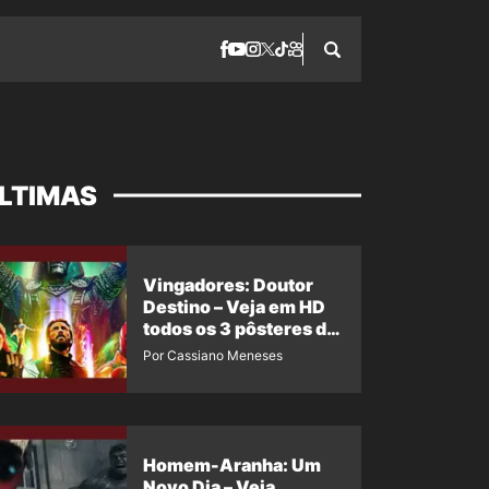
LTIMAS
Vingadores: Doutor
Destino – Veja em HD
todos os 3 pôsteres de
‘Doomsday’ + 1 imagem
Por Cassiano Meneses
oficial com os 26
heróis do filme
Homem-Aranha: Um
Novo Dia – Veja