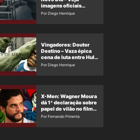
imagens oficiais
descartadas do Hulk
Por Diego Henrique
Cinza no filme
Vingadores: Doutor
Destino – Vaza épica
cena de luta entre Hulk
e o Coisa
Por Diego Henrique
X-Men: Wagner Moura
dá 1ª declaração sobre
papel de vilão no filme
da Marvel
Por Fernando Pimenta