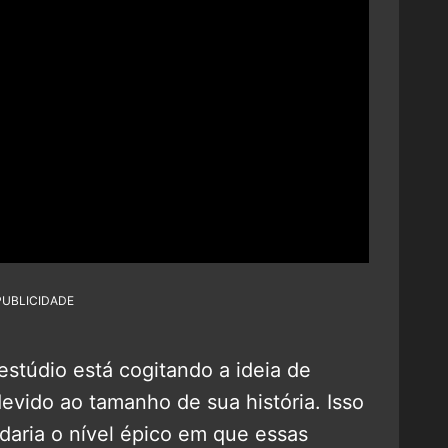
PUBLICIDADE
estúdio está cogitando a ideia de
devido ao tamanho de sua história. Isso
daria o nível épico em que essas