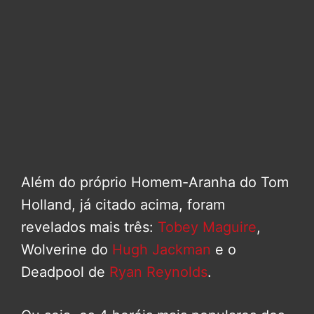
Além do próprio Homem-Aranha do Tom
Holland, já citado acima, foram
revelados mais três:
Tobey Maguire
,
Wolverine do
Hugh Jackman
e o
Deadpool de
Ryan Reynolds
.