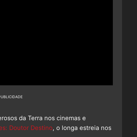
PUBLICIDADE
erosos da Terra nos cinemas e
es: Doutor Destino
, o longa estreia nos