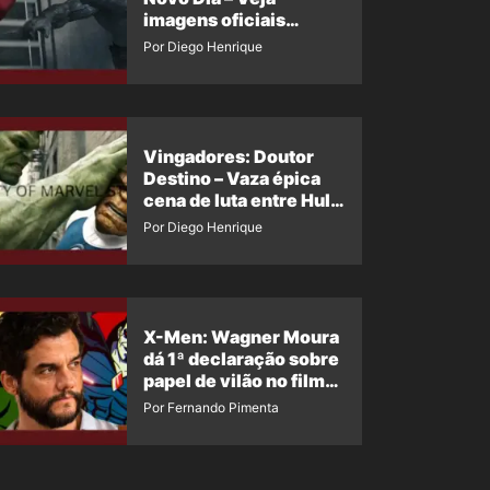
imagens oficiais
descartadas do Hulk
Por Diego Henrique
Cinza no filme
Vingadores: Doutor
Destino – Vaza épica
cena de luta entre Hulk
e o Coisa
Por Diego Henrique
X-Men: Wagner Moura
dá 1ª declaração sobre
papel de vilão no filme
da Marvel
Por Fernando Pimenta