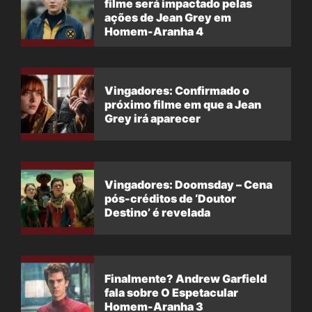
filme será impactado pelas
ações de Jean Grey em
Homem-Aranha 4
Vingadores: Confirmado o
próximo filme em que a Jean
Grey irá aparecer
Vingadores: Doomsday – Cena
pós-créditos de ‘Doutor
Destino’ é revelada
Finalmente? Andrew Garfield
fala sobre O Espetacular
Homem-Aranha 3