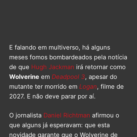
E falando em multiverso, há alguns
meses fomos bombardeados pela notícia
de que
Hugh Jackman
irá retornar como
Wolverine
em
Deadpool 3
, apesar do
mutante ter morrido em
Logan
, filme de
2027. E não deve parar por aí.
O jornalista
Daniel Richtman
afirmou o
que alguns já esperavam: que esta
novidade garante que o Wolverine de