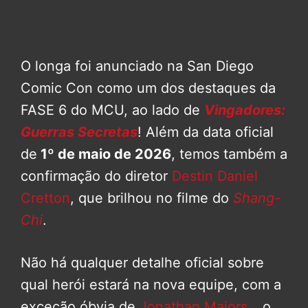
O longa foi anunciado na San Diego
Comic Con como um dos destaques da
FASE 6 do MCU, ao lado de
Vingadores:
Guerras Secretas
! Além da data oficial
de
1º de maio de 2026
, temos também a
confirmação do diretor
Destin Daniel
Cretton
, que brilhou no filme do
Shang-
Chi
.
Não há qualquer detalhe oficial sobre
qual herói estará na nova equipe, com a
exceção óbvia de
Jonathan Majors
… o