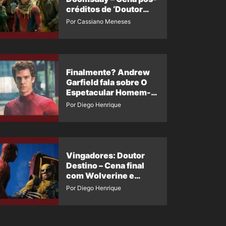
créditos de ‘Doutor
Destino’ é revelada
Por Cassiano Meneses
Finalmente? Andrew
Garfield fala sobre O
Espetacular Homem-
Aranha 3
Por Diego Henrique
Vingadores: Doutor
Destino – Cena final
com Wolverine e
Homem-Aranha de
Por Diego Henrique
Maguire vaza nas
redes