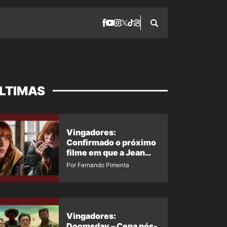
LTIMAS
Vingadores:
Confirmado o próximo
filme em que a Jean
Grey irá aparecer
Por Fernando Pimenta
Vingadores:
Doomsday – Cena pós-