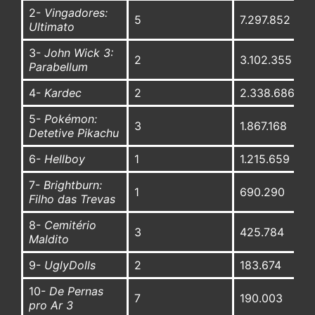
2-
Vingadores:
5
7.297.852
Ultimato
3-
John Wick 3:
2
3.102.355
Parabellum
4-
Kardec
2
2.338.686
5-
Pokémon:
3
1.867.168
Detetive Pikachu
6-
Hellboy
1
1.215.659
7-
Brightburn:
1
690.290
Filho das Trevas
8-
Cemitério
3
425.784
Maldito
9-
UglyDolls
2
183.674
10-
De Pernas
7
190.003
pro Ar 3