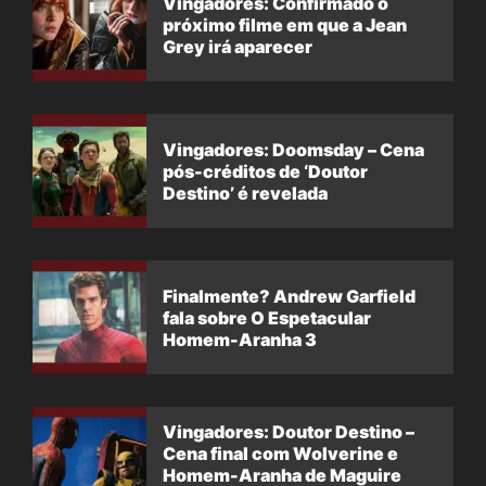
Vingadores: Confirmado o
próximo filme em que a Jean
Grey irá aparecer
Vingadores: Doomsday – Cena
pós-créditos de ‘Doutor
Destino’ é revelada
Finalmente? Andrew Garfield
fala sobre O Espetacular
Homem-Aranha 3
Vingadores: Doutor Destino –
Cena final com Wolverine e
Homem-Aranha de Maguire