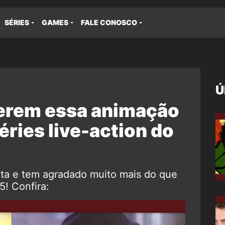
SÉRIES
GAMES
FALE CONOSCO
Ú
ferem essa animação
éries live-action do
lta e tem agradado muito mais do que
5! Confira: