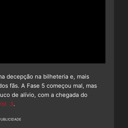
ma decepção na bilheteria e, mais
dos fãs. A Fase 5 começou mal, mas
uco de alívio, com a chegada do
ol. 3
.
PUBLICIDADE