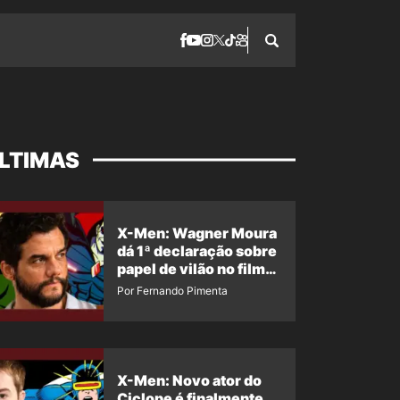
LTIMAS
X-Men: Wagner Moura
dá 1ª declaração sobre
papel de vilão no filme
da Marvel
Por Fernando Pimenta
X-Men: Novo ator do
Ciclope é finalmente