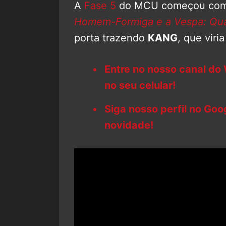
A
Fase 5
do MCU começou com
Homem-Formiga e a Vespa: Qu
porta trazendo
KANG
, que viri
Entre no nosso canal do
no seu celular!
Siga nosso perfil no Go
novidade!