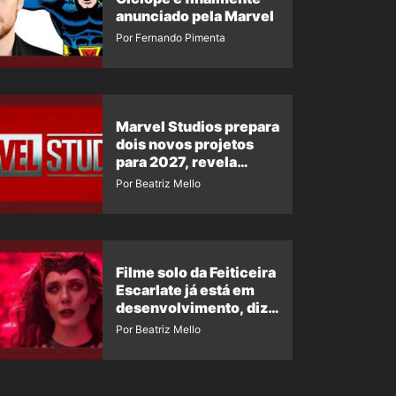
anunciado pela Marvel
Por Fernando Pimenta
Marvel Studios prepara
dois novos projetos
para 2027, revela
insider
Por Beatriz Mello
Filme solo da Feiticeira
Escarlate já está em
desenvolvimento, diz
insider
Por Beatriz Mello