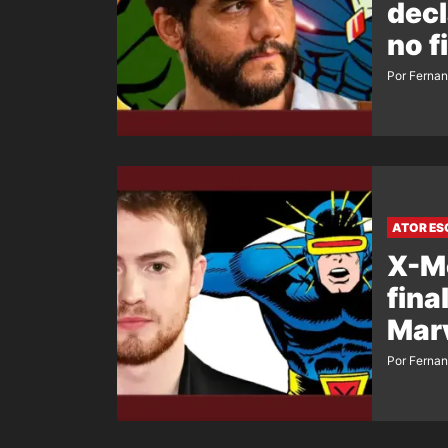
decl
no f
Por Ferna
ATOR ES
X-Me
fina
Mar
Por Ferna