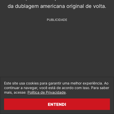
da dublagem americana original de volta.
PUBLICIDADE
Este site usa cookies para garantir uma melhor experiência. Ao
continuar a navegar, você está de acordo com isso. Para saber
mais, acesse:
Política de Privacidade
.
ENTENDI
A formação da nova equipe de X-Men’97