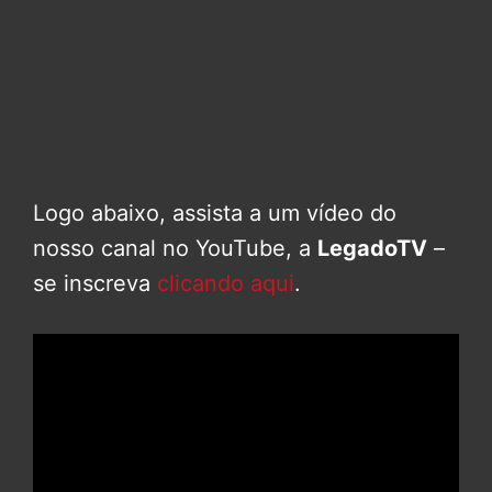
Logo abaixo, assista a um vídeo do
nosso canal no YouTube, a
LegadoTV
–
se inscreva
clicando aqui
.