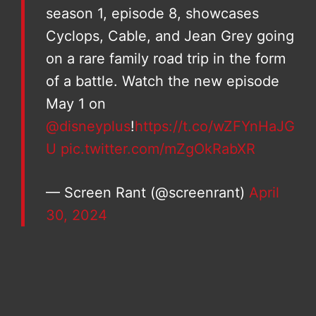
season 1, episode 8, showcases
Cyclops, Cable, and Jean Grey going
on a rare family road trip in the form
of a battle. Watch the new episode
May 1 on
@disneyplus
!
https://t.co/wZFYnHaJG
U
pic.twitter.com/mZgOkRabXR
— Screen Rant (@screenrant)
April
30, 2024