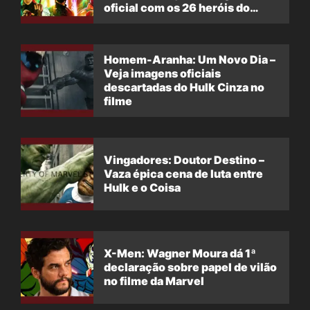
oficial com os 26 heróis do
filme
Homem-Aranha: Um Novo Dia –
Veja imagens oficiais
descartadas do Hulk Cinza no
filme
Vingadores: Doutor Destino –
Vaza épica cena de luta entre
Hulk e o Coisa
X-Men: Wagner Moura dá 1ª
declaração sobre papel de vilão
no filme da Marvel