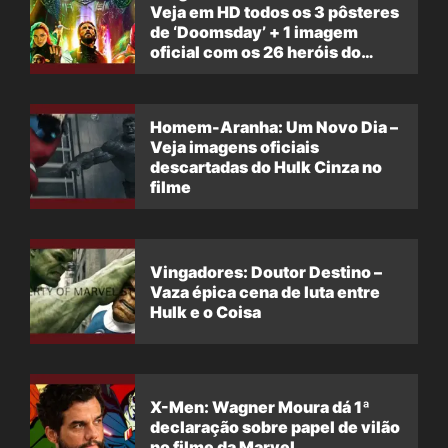
Veja em HD todos os 3 pôsteres
de ‘Doomsday’ + 1 imagem
oficial com os 26 heróis do
filme
Homem-Aranha: Um Novo Dia –
Veja imagens oficiais
descartadas do Hulk Cinza no
filme
Vingadores: Doutor Destino –
Vaza épica cena de luta entre
Hulk e o Coisa
X-Men: Wagner Moura dá 1ª
declaração sobre papel de vilão
no filme da Marvel