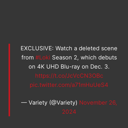
EXCLUSIVE: Watch a deleted scene
from
#Loki
Season 2, which debuts
on 4K UHD Blu-ray on Dec. 3.
https://t.co/JcVcCN3OBc
pic.twitter.com/a71mHuUeS4
— Variety (@Variety)
November 26,
2024