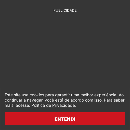
PUBLICIDADE
Este site usa cookies para garantir uma melhor experiência. Ao
continuar a navegar, você está de acordo com isso. Para saber
mais, acesse:
Política de Privacidade
.
A parte mais surreal dessa HQ é o
ENTENDI
quanto de vezes que Thanos tem a