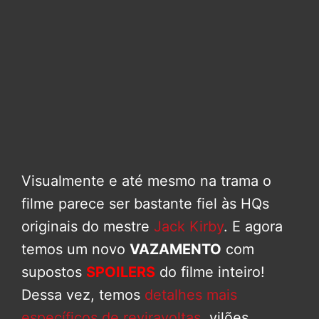
Visualmente e até mesmo na trama o
filme parece ser bastante fiel às HQs
originais do mestre
Jack Kirby
. E agora
temos um novo
VAZAMENTO
com
supostos
SPOILERS
do filme inteiro!
Dessa vez, temos
detalhes mais
específicos de reviravoltas
, vilões