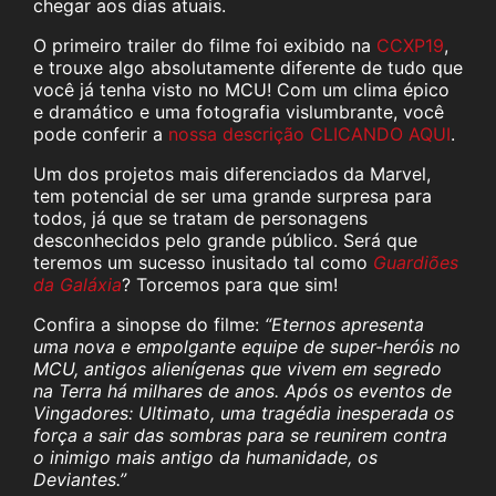
chegar aos dias atuais.
O primeiro trailer do filme foi exibido na
CCXP19
,
e trouxe algo absolutamente diferente de tudo que
você já tenha visto no MCU! Com um clima épico
e dramático e uma fotografia vislumbrante, você
pode conferir a
nossa descrição CLICANDO AQUI
.
Um dos projetos mais diferenciados da Marvel,
tem potencial de ser uma grande surpresa para
todos, já que se tratam de personagens
desconhecidos pelo grande público. Será que
teremos um sucesso inusitado tal como
Guardiões
da Galáxia
? Torcemos para que sim!
Confira a sinopse do filme:
“Eternos apresenta
uma nova e empolgante equipe de super-heróis no
MCU, antigos alienígenas que vivem em segredo
na Terra há milhares de anos. Após os eventos de
Vingadores: Ultimato, uma tragédia inesperada os
força a sair das sombras para se reunirem contra
o inimigo mais antigo da humanidade, os
Deviantes.”