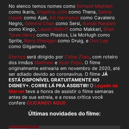
No elenco temos nomes como
Richard Madden
como Ikaris,
Angelina Jolie
como Thena,
Salma
Hayek
como Ajak,
Kit Harington
como Cavaleiro
Negro,
Gemma Chan
como Sersi,
Kumail Nanjiani
como Kingo,
Lauren Ridloff
como Makkari,
Brian
Tyree Henry
como Phastos, Lia McHugh como
Sprite,
Barry Kheogan
como Druig, e
Don Lee
como Gilgamesh.
Eternos
será dirigido por
Chloe Zhao
, com roteiro
dos irmãos
Matthew
e
Ryan Firpo
. O filme
originalmente estrearia em novembro de 2020, até
ser adiado devido ao coronavírus. O filme
JÁ
ESTÁ DISPONÍVEL GRATUITAMENTE NO
DISNEY+. CORRE LÁ PRA ASSISTIR!
O
Legado da
Marvel
teve a honra de assistir o filme semanas
antes de sua estreia, e a nossa crítica você
confere
CLICANDO AQUI!
Últimas novidades do filme: