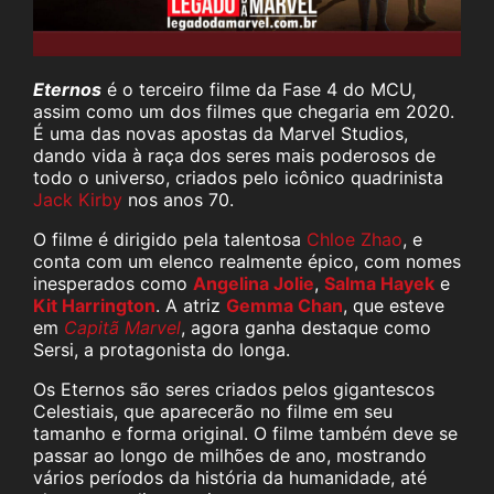
Eternos
é o terceiro filme da Fase 4 do MCU,
assim como um dos filmes que chegaria em 2020.
É uma das novas apostas da Marvel Studios,
dando vida à raça dos seres mais poderosos de
todo o universo, criados pelo icônico quadrinista
Jack Kirby
nos anos 70.
O filme é dirigido pela talentosa
Chloe Zhao
, e
conta com um elenco realmente épico, com nomes
inesperados como
Angelina Jolie
,
Salma Hayek
e
Kit Harrington
. A atriz
Gemma Chan
, que esteve
em
Capitã Marvel
, agora ganha destaque como
Sersi, a protagonista do longa.
Os Eternos são seres criados pelos gigantescos
Celestiais, que aparecerão no filme em seu
tamanho e forma original. O filme também deve se
passar ao longo de milhões de ano, mostrando
vários períodos da história da humanidade, até