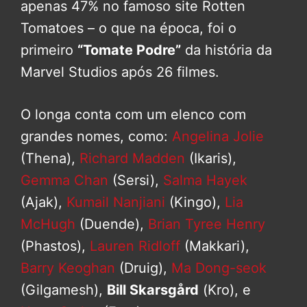
apenas 47% no famoso site Rotten
Tomatoes – o que na época, foi o
primeiro
“Tomate Podre”
da história da
Marvel Studios após 26 filmes.
O longa conta com um elenco com
grandes nomes, como:
Angelina Jolie
(Thena),
Richard Madden
(Ikaris),
Gemma Chan
(Sersi),
Salma Hayek
(Ajak),
Kumail Nanjiani
(Kingo),
Lia
McHugh
(Duende),
Brian Tyree Henry
(Phastos),
Lauren Ridloff
(Makkari),
Barry Keoghan
(Druig),
Ma Dong-seok
(Gilgamesh),
Bill Skarsgård
(Kro), e