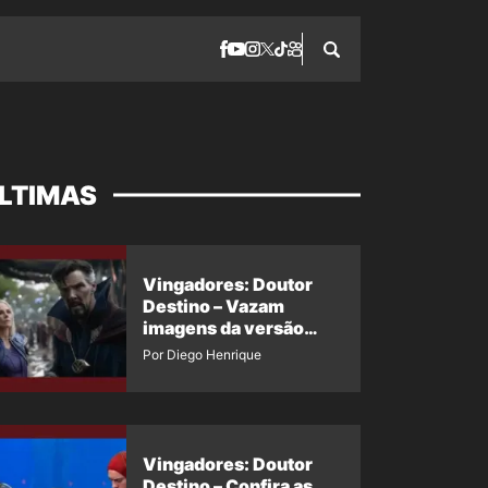
LTIMAS
Vingadores: Doutor
Destino – Vazam
imagens da versão
maligna do Doutor
Por Diego Henrique
Estranho
Vingadores: Doutor
Destino – Confira as