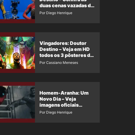
duas cenas vazadas do
Wolverine e o Homem-
Por Diego Henrique
Aranha de Maguire
Vingadores: Doutor
Destino – Veja em HD
todos os 3 pôsteres de
‘Doomsday’ + 1 imagem
Por Cassiano Meneses
oficial com os 26
heróis do filme
Homem-Aranha: Um
Novo Dia – Veja
imagens oficiais
descartadas do Hulk
Por Diego Henrique
Cinza no filme