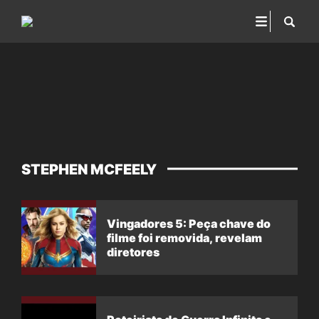
STEPHEN MCFEELY
Vingadores 5: Peça chave do
filme foi removida, revelam
diretores