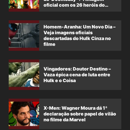
oficial com os 26 heróis do
filme
Homem-Aranha: Um Novo Dia –
Veja imagens oficiais
descartadas do Hulk Cinza no
filme
Vingadores: Doutor Destino –
Vaza épica cena de luta entre
Hulk e o Coisa
X-Men: Wagner Moura dá 1ª
declaração sobre papel de vilão
no filme da Marvel