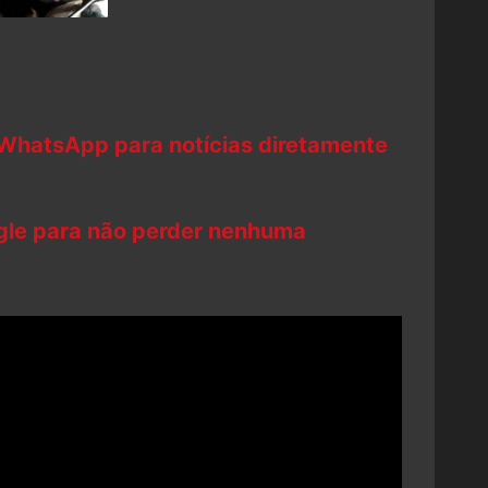
 WhatsApp para notícias diretamente
ogle para não perder nenhuma