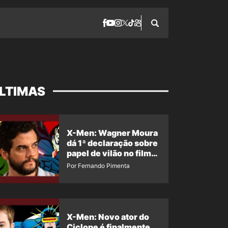
LTIMAS
X-Men: Wagner Moura
dá 1ª declaração sobre
papel de vilão no filme
da Marvel
Por Fernando Pimenta
X-Men: Novo ator do
Ciclope é finalmente