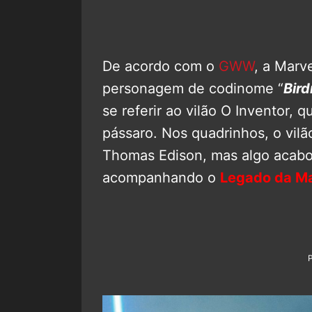
De acordo com o
GWW
, a Marv
personagem de codinome “
Bir
se referir ao vilão O Inventor, 
pássaro. Nos quadrinhos, o vil
Thomas Edison, mas algo acabo
acompanhando o
Legado da Ma