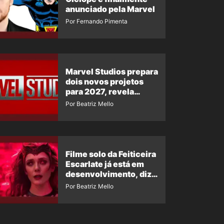
anunciado pela Marvel
Por Fernando Pimenta
Marvel Studios prepara
dois novos projetos
para 2027, revela
insider
Por Beatriz Mello
Filme solo da Feiticeira
Escarlate já está em
desenvolvimento, diz
insider
Por Beatriz Mello