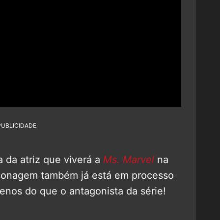
PUBLICIDADE
da atriz que viverá a
Ms. Marvel
na
rsonagem também já está em processo
enos do que o antagonista da série!