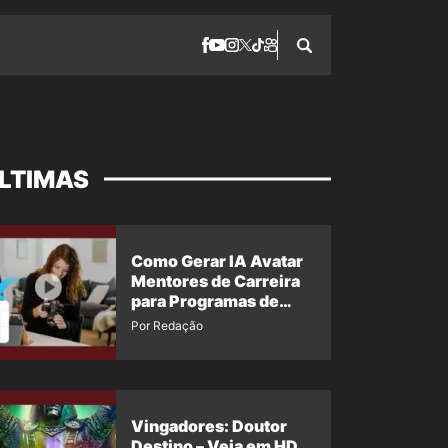
LTIMAS
Como Gerar IA Avatar
Mentores de Carreira
para Programas de
Desenvolvimento da
Por Redação
Força de Trabalho e
Treinamento
Profissional
Vingadores: Doutor
Destino – Veja em HD