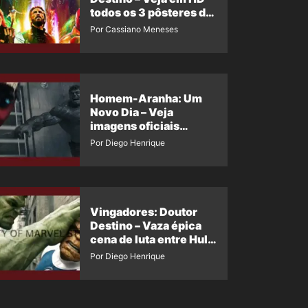
todos os 3 pôsteres de
‘Doomsday’ + 1 imagem
Por Cassiano Meneses
oficial com os 26
heróis do filme
Homem-Aranha: Um
Novo Dia – Veja
imagens oficiais
descartadas do Hulk
Por Diego Henrique
Cinza no filme
Vingadores: Doutor
Destino – Vaza épica
cena de luta entre Hulk
e o Coisa
Por Diego Henrique