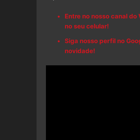
Entre no nosso canal do
no seu celular!
Siga nosso perfil no Go
novidade!