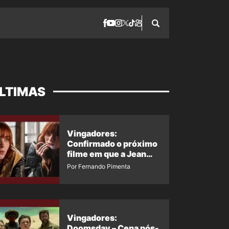
LTIMAS
Vingadores:
Confirmado o próximo
filme em que a Jean
Grey irá aparecer
Por Fernando Pimenta
Vingadores:
Doomsday – Cena pós-