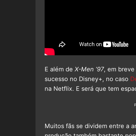
E além de
X-Men ’97
, em breve 
sucesso no Disney+, no caso
D
na Netflix. E será que tem espa
Muitos fãs se dividem entre a a
produção também bastante pop