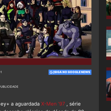
01
SIGA NO GOOGLE NEWS
PUBLICIDADE
ney+ a aguardada
X-Men ’97
, série