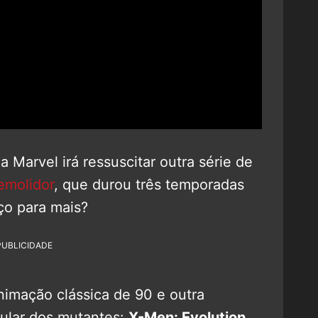
a Marvel irá ressuscitar outra série de
emolidor
, que durou três temporadas
ço para mais?
PUBLICIDADE
nimação clássica de 90 e outra
ular dos mutantes:
X-Men: Evolution,