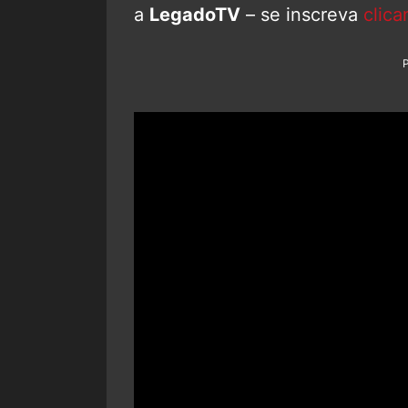
a
LegadoTV
– se inscreva
clica