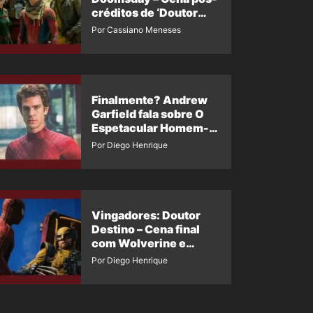
créditos de ‘Doutor
Destino’ é revelada
Por Cassiano Meneses
Finalmente? Andrew
Garfield fala sobre O
Espetacular Homem-
Aranha 3
Por Diego Henrique
Vingadores: Doutor
Destino – Cena final
com Wolverine e
Homem-Aranha de
Por Diego Henrique
Maguire vaza nas
redes