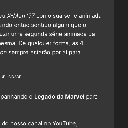
heu
X-Men ’97
como sua série animada
zendo então sentido algum que o
zir uma segunda série animada da
mesma. De qualquer forma, as 4
ion
sempre estarão por aí para
PUBLICIDADE
mpanhando o
Legado da Marvel
para
o do nosso canal no YouTube,