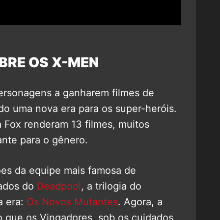
BRE OS X-MEN
personagens a ganharem filmes de
do uma nova era para os super-heróis.
 Fox renderam 13 filmes, muitos
ante para o gênero.
ões da equipe mais famosa de
vados do
Deadpool
, a trilogia do
a era:
Os Novos Mutantes
. Agora, a
o que os Vingadores, sob os cuidados