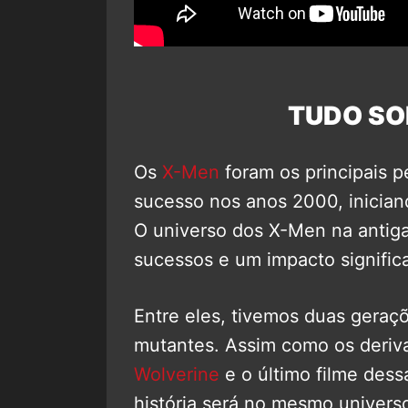
TUDO SO
Os
X-Men
foram os principais 
sucesso nos anos 2000, inician
O universo dos X-Men na antiga
sucessos e um impacto signific
Entre eles, tivemos duas geraç
mutantes. Assim como os deri
Wolverine
e o último filme dess
história será no mesmo univers