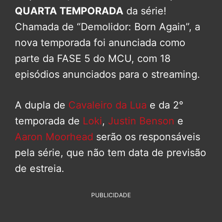
QUARTA TEMPORADA
da série!
Chamada de “Demolidor: Born Again”, a
nova temporada foi anunciada como
parte da FASE 5 do MCU, com 18
episódios anunciados para o streaming.
A dupla de
Cavaleiro da Lua
e da 2°
temporada de
Loki
,
Justin Benson
e
Aaron Moorhead
serão os responsáveis
pela série, que não tem data de previsão
de estreia.
PUBLICIDADE