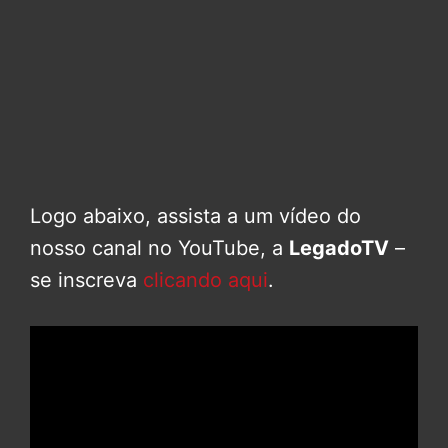
Logo abaixo, assista a um vídeo do
nosso canal no YouTube, a
LegadoTV
–
se inscreva
clicando aqui
.