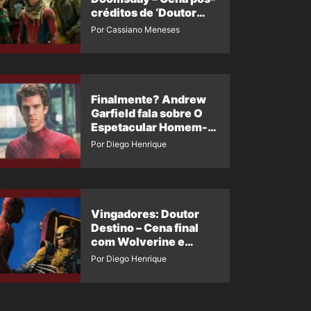
créditos de ‘Doutor
Destino’ é revelada
Por Cassiano Meneses
Finalmente? Andrew
Garfield fala sobre O
Espetacular Homem-
Aranha 3
Por Diego Henrique
Vingadores: Doutor
Destino – Cena final
com Wolverine e
Homem-Aranha de
Por Diego Henrique
Maguire vaza nas
redes