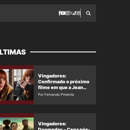
LTIMAS
Vingadores:
Confirmado o próximo
filme em que a Jean
Grey irá aparecer
Por Fernando Pimenta
Vingadores:
Doomsday – Cena pós-