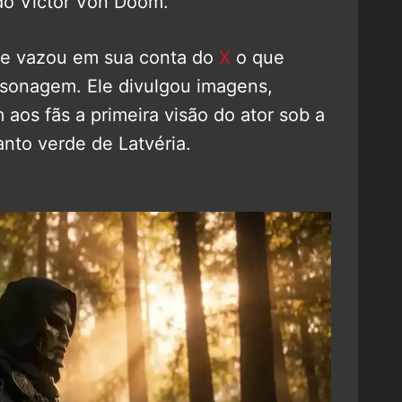
ido Victor Von Doom.
ute vazou em sua conta do
X
o que
personagem. Ele divulgou imagens,
 aos fãs a primeira visão do ator sob a
nto verde de Latvéria.