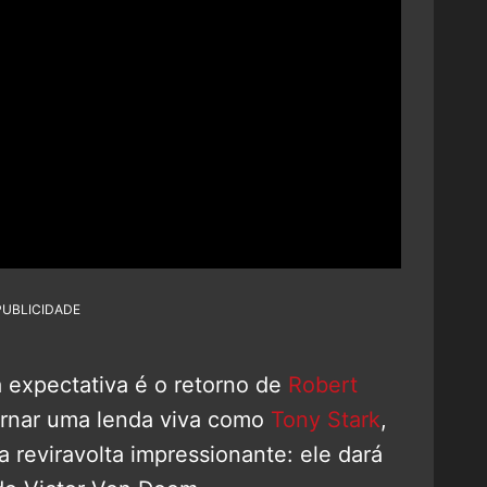
PUBLICIDADE
 expectativa é o retorno de
Robert
rnar uma lenda viva como
Tony Stark
,
a reviravolta impressionante: ele dará