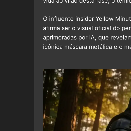
vida ao vilão desta fase, o tem
O influente insider Yellow Min
afirma ser o visual oficial do 
aprimoradas por IA, que revelam
icônica máscara metálica e o ma