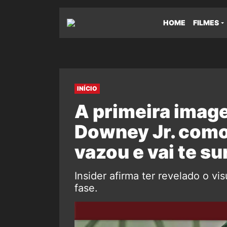
HOME
FILMES
INÍCIO
A primeira imag
Downey Jr. como
vazou e vai te s
Insider afirma ter revelado o vi
fase.