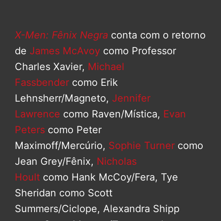
X-Men: Fênix Negra
conta com o retorno
de
James McAvoy
como Professor
Charles Xavier,
Michael
Fassbender
como Erik
Lehnsherr/Magneto,
Jennifer
Lawrence
como Raven/Mística,
Evan
Peters
como Peter
Maximoff/Mercúrio,
Sophie Turner
como
Jean Grey/Fênix,
Nicholas
Hoult
como Hank McCoy/Fera, Tye
Sheridan como Scott
Summers/Ciclope, Alexandra Shipp