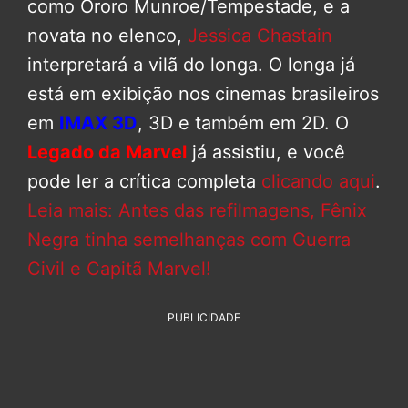
como Ororo Munroe/Tempestade, e a
novata no elenco,
Jessica Chastain
interpretará a vilã do longa. O longa já
está em exibição nos cinemas brasileiros
em
IMAX 3D
, 3D e também em 2D. O
Legado da Marvel
já assistiu, e você
pode ler a crítica completa
clicando aqui
.
Leia mais: Antes das refilmagens, Fênix
Negra tinha semelhanças com Guerra
Civil e Capitã Marvel!
PUBLICIDADE