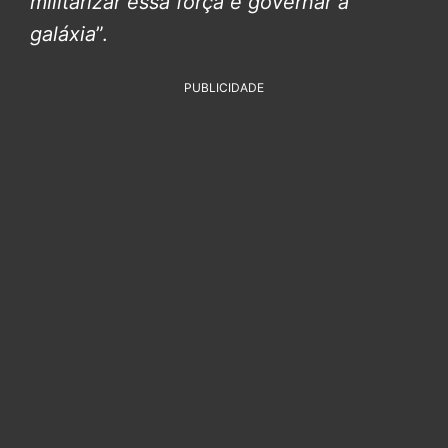
militarizar essa força e governar a
galáxia
”.
PUBLICIDADE