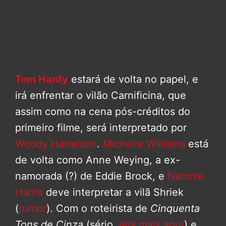
Tom Hardy
estará de volta no papel, e
irá enfrentar o vilão Carnificina, que
assim como na cena pós-créditos do
primeiro filme, será interpretado por
Woody Harrelson
.
Michelle Williams
está
de volta como Anne Weying, a ex-
namorada (?) de Eddie Brock, e
Naomie
Harris
deve interpretar a vilã Shriek
(
rumor
). Com o roteirista de
Cinquenta
Tons de Cinza
(sério,
leia mais aqui
) e