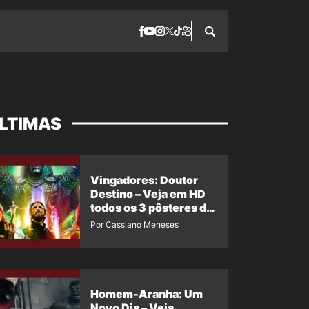
LTIMAS
Vingadores: Doutor
Destino – Veja em HD
todos os 3 pôsteres de
‘Doomsday’ + 1 imagem
Por Cassiano Meneses
oficial com os 26
heróis do filme
Homem-Aranha: Um
Novo Dia – Veja