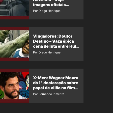
imagens oficiais
descartadas do Hulk
Por Diego Henrique
Cinza no filme
Vingadores: Doutor
Destino – Vaza épica
cena de luta entre Hulk
e o Coisa
Por Diego Henrique
X-Men: Wagner Moura
dá 1ª declaração sobre
papel de vilão no filme
da Marvel
Por Fernando Pimenta