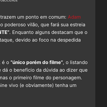
PUBLICIDADE
s trazem um ponto em comum:
Adam
 poderoso vilão, que fará sua estreia
NTE”
. Enquanto alguns destacam que o
aque, devido ao foco na despedida
k é o
“único porém do filme”
, o listando
 dá o benefício da dúvida ao dizer que
nas o primeiro filme do personagem.
mine vivo (e obviamente) tenha um