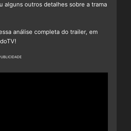
ou alguns outros detalhes sobre a trama
essa análise completa do trailer, em
adoTV!
PUBLICIDADE