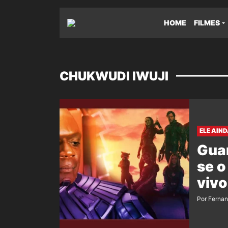
HOME
FILMES
CHUKWUDI IWUJI
ELE AIND
Guar
se o
vivo
Por Ferna