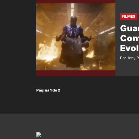
FILMES
Guar
Conf
Evol
Por Jony 
Página 1 de 2