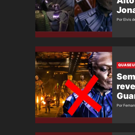
Alto
Jon
Por Elvis d
QUASE U
Sem 
reve
Guar
Por Ferna