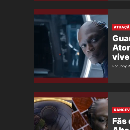
ATUAÇÃO
Guar
Ator
vive
Por Jony 
KANG EV
Fãs 