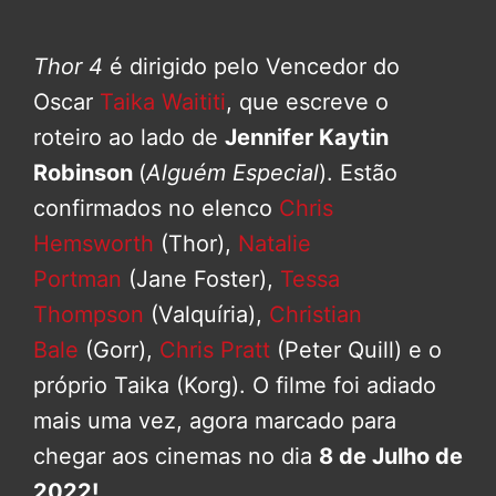
Thor 4
é dirigido pelo Vencedor do
Oscar
Taika Waititi
, que escreve o
roteiro ao lado de
Jennifer Kaytin
Robinson
(
Alguém Especial
). Estão
confirmados no elenco
Chris
Hemsworth
(Thor),
Natalie
Portman
(Jane Foster),
Tessa
Thompson
(Valquíria),
Christian
Bale
(Gorr),
Chris Pratt
(Peter Quill) e o
próprio Taika (Korg). O filme foi adiado
mais uma vez, agora marcado para
chegar aos cinemas no dia
8 de Julho de
2022!