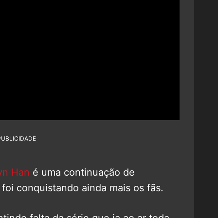
PUBLICIDADE
yn Han
é uma continuação de
 foi conquistando ainda mais os fãs.
tindo falta da série que ia ao ar toda