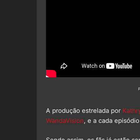
A produção estrelada por
Kathr
WandaVision
, e a cada episódio
Sendo assim, os fãs já estão sen