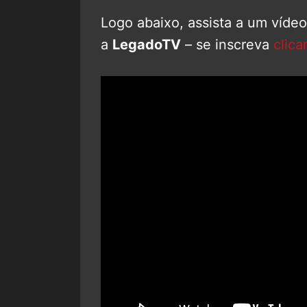
Logo abaixo, assista a um víde
a
LegadoTV
– se inscreva
clica