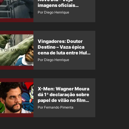
imagens oficiais
descartadas do Hulk
Por Diego Henrique
Cinza no filme
Vingadores: Doutor
Destino – Vaza épica
cena de luta entre Hulk
e o Coisa
Por Diego Henrique
X-Men: Wagner Moura
dá 1ª declaração sobre
papel de vilão no filme
da Marvel
Por Fernando Pimenta