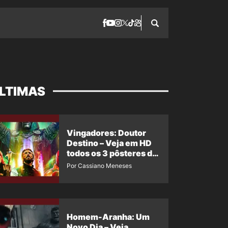
LTIMAS
Vingadores: Doutor
Destino – Veja em HD
todos os 3 pôsteres de
‘Doomsday’ + 1 imagem
Por Cassiano Meneses
oficial com os 26
heróis do filme
Homem-Aranha: Um
Novo Dia – Veja