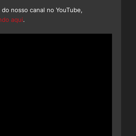
o do nosso canal no YouTube,
ndo aqui
.