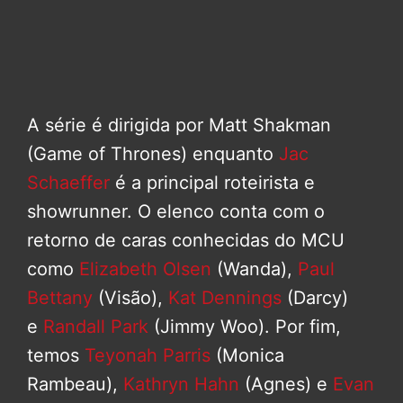
A série é dirigida por Matt Shakman
(Game of Thrones) enquanto
Jac
Schaeffer
é a principal roteirista e
showrunner. O elenco conta com o
retorno de caras conhecidas do MCU
como
Elizabeth Olsen
(Wanda),
Paul
Bettany
(Visão),
Kat Dennings
(Darcy)
e
Randall Park
(Jimmy Woo). Por fim,
temos
Teyonah Parris
(Monica
Rambeau),
Kathryn Hahn
(Agnes) e
Evan