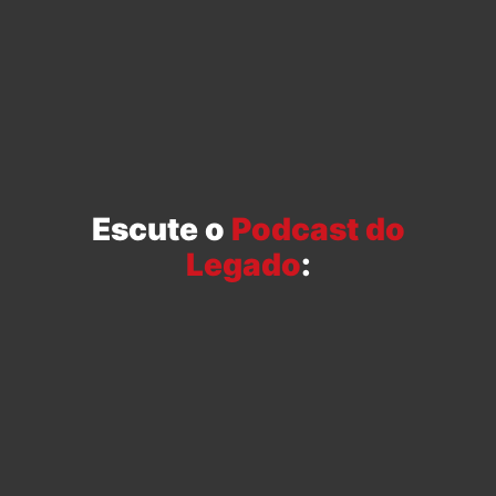
Escute o
Podcast do
Legado
: