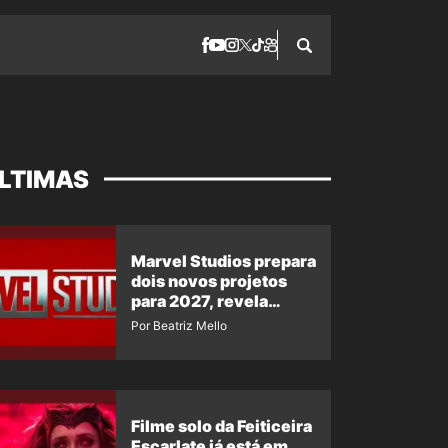
LTIMAS
Marvel Studios prepara
dois novos projetos
para 2027, revela
insider
Por Beatriz Mello
Filme solo da Feiticeira
Escarlate já está em