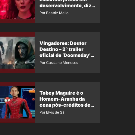
desenvolvimento, diz
insider
Por Beatriz Mello
Vingadores: Doutor
Destino – 2º trailer
oficial de ‘Doomsday’
ganha nova data para
Por Cassiano Meneses
vazar novamente
Tobey Maguire é o
Homem-Aranha da
cena pós-créditos de
Um Novo Dia?
Por Elvis de Sá