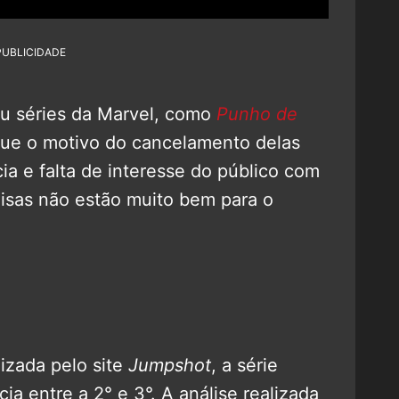
PUBLICIDADE
ou séries da Marvel, como
Punho de
 que o motivo do cancelamento delas
cia e falta de interesse do público com
coisas não estão muito bem para o
izada pelo site
Jumpshot
, a série
a entre a 2° e 3°. A análise realizada