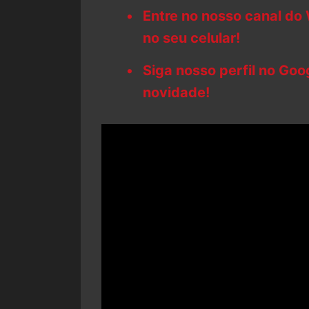
Entre no nosso canal do
no seu celular!
Siga nosso perfil no Go
novidade!