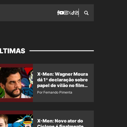
LTIMAS
X-Men: Wagner Moura
dá 1ª declaração sobre
papel de vilão no filme
da Marvel
Por Fernando Pimenta
X-Men: Novo ator do
Ciclope é finalmente