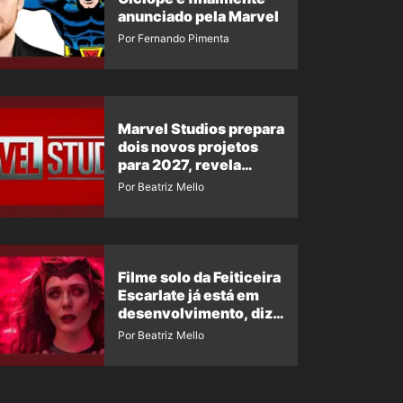
anunciado pela Marvel
Por Fernando Pimenta
Marvel Studios prepara
dois novos projetos
para 2027, revela
insider
Por Beatriz Mello
Filme solo da Feiticeira
Escarlate já está em
desenvolvimento, diz
insider
Por Beatriz Mello