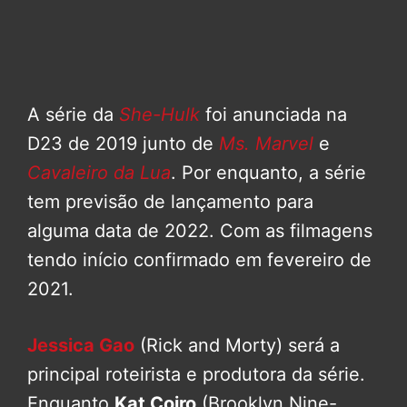
A série da
She-Hulk
foi anunciada na
D23 de 2019 junto de
Ms. Marvel
e
Cavaleiro da Lua
. Por enquanto, a série
tem previsão de lançamento para
alguma data de 2022. Com as filmagens
tendo início confirmado em fevereiro de
2021.
Jessica Gao
(Rick and Morty) será a
principal roteirista e produtora da série.
Enquanto
Kat Coiro
(Brooklyn Nine-