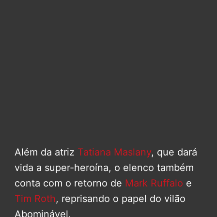
Além da atriz
Tatiana Maslany
, que dará
vida a super-heroína, o elenco também
conta com o retorno de
Mark Ruffalo
e
Tim Roth
, reprisando o papel do vilão
Abominável.