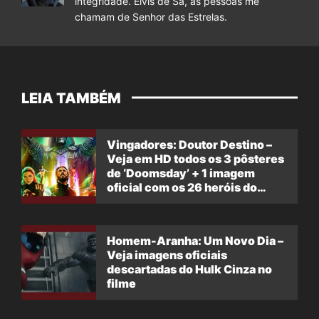
integridade. Elvis de Sá, as pessoas me
chamam de Senhor das Estrelas.
LEIA TAMBÉM
Vingadores: Doutor Destino –
Veja em HD todos os 3 pôsteres
de ‘Doomsday’ + 1 imagem
oficial com os 26 heróis do
filme
Homem-Aranha: Um Novo Dia –
Veja imagens oficiais
descartadas do Hulk Cinza no
filme