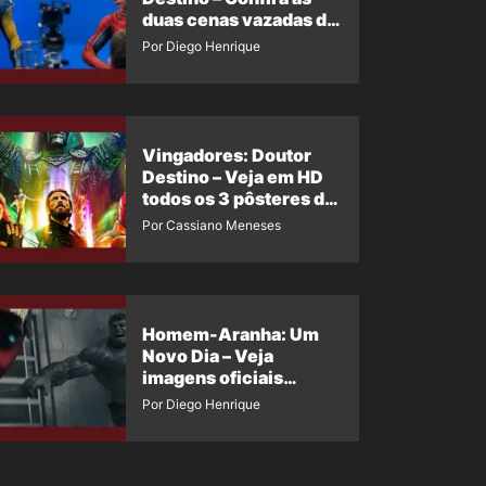
duas cenas vazadas do
Wolverine e o Homem-
Por Diego Henrique
Aranha de Maguire
Vingadores: Doutor
Destino – Veja em HD
todos os 3 pôsteres de
‘Doomsday’ + 1 imagem
Por Cassiano Meneses
oficial com os 26
heróis do filme
Homem-Aranha: Um
Novo Dia – Veja
imagens oficiais
descartadas do Hulk
Por Diego Henrique
Cinza no filme