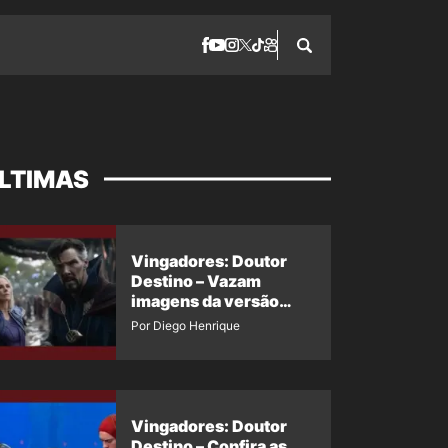
LTIMAS
Vingadores: Doutor
Destino – Vazam
imagens da versão
maligna do Doutor
Por Diego Henrique
Estranho
Vingadores: Doutor
Destino – Confira as