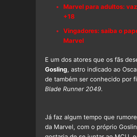
Marvel para adultos: va
+18
Vingadores: saiba o pap
Marvel
E um dos atores que os fãs des
Gosling
, astro indicado ao Osca
de também ser conhecido por f
Blade Runner 2049
.
Já faz algum tempo que rumore
da Marvel, com o próprio Gosli
gostaria de se juntar ao MCU, 