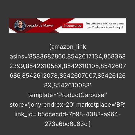
[amazon_link
asins=’8583682860,8542617134,858368
2399,854261058X,8542610105,8542607
686,8542612078,8542607007,85426126
8X,8542610083′
template=’ProductCarousel’
store=’jonyrendrex-20′ marketplace=’BR’
link_id=’b5dcecdd-7b98-4383-a964-
273a6bd6c63c’]