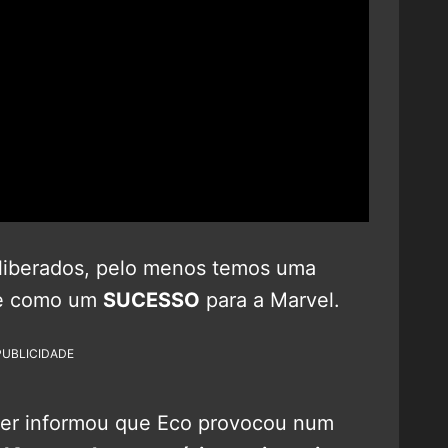
liberados, pelo menos temos uma
ie como um
SUCESSO
para a Marvel.
PUBLICIDADE
ter informou que Eco provocou num