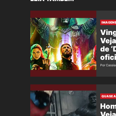
IMAGENS
Ving
Veja
de 
ofic
film
Por Cassi
QUASE A
Hom
Veja