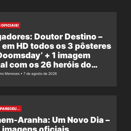
 OFICIAIS!
adores: Doutor Destino –
 em HD todos os 3 pôsteres
‘Doomsday’ + 1 imagem
ial com os 26 heróis do
e
ano Meneses
7 de agosto de 2026
PARECEU...
em-Aranha: Um Novo Dia –
 imagens oficiais