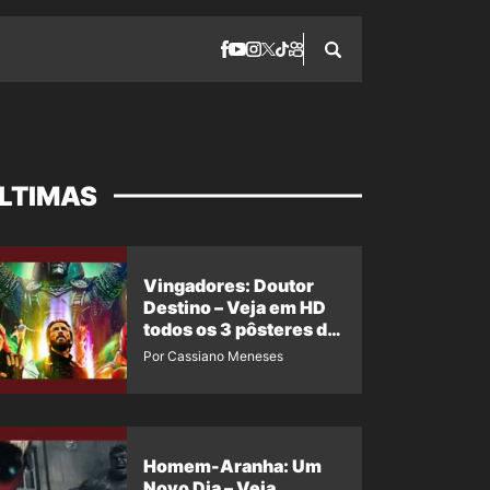
LTIMAS
Vingadores: Doutor
Destino – Veja em HD
todos os 3 pôsteres de
‘Doomsday’ + 1 imagem
Por Cassiano Meneses
oficial com os 26
heróis do filme
Homem-Aranha: Um
Novo Dia – Veja