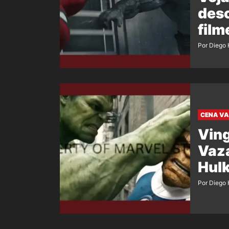
desc
film
Por Diego 
CENA V
Ving
Vaza
Hulk
Por Diego 