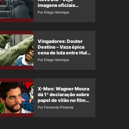
imagens oficiais
descartadas do Hulk
Por Diego Henrique
Cinza no filme
Vingadores: Doutor
Destino – Vaza épica
cena de luta entre Hulk
e o Coisa
Por Diego Henrique
X-Men: Wagner Moura
dá 1ª declaração sobre
papel de vilão no filme
da Marvel
Por Fernando Pimenta