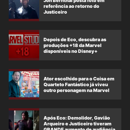
Jon Bernthal posta foto em
referência ao retorno do
Justiceiro
Depois de Eco, descubra as
produções +18 da Marvel
disponíveis no Disney+
Ator escolhido para o Coisa em
Quarteto Fantástico já viveu
outro personagem na Marvel
Após Eco: Demolidor, Gavião
Arqueiro e Justiceiro tiveram
GRANDE aumento de audiência