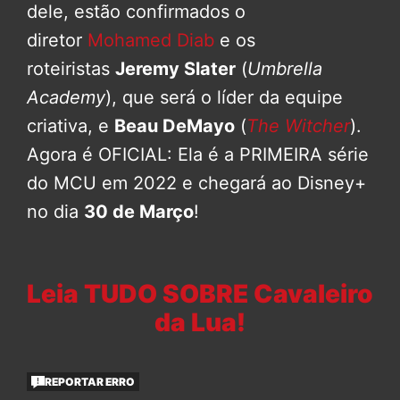
dele, estão confirmados o
diretor
Mohamed Diab
e os
roteiristas
Jeremy Slater
(
Umbrella
Academy
), que será o líder da equipe
criativa, e
Beau DeMayo
(
The Witcher
).
Agora é OFICIAL: Ela é a PRIMEIRA série
do MCU em 2022 e chegará ao Disney+
no dia
30 de Março
!
Leia TUDO SOBRE Cavaleiro
da Lua!
REPORTAR ERRO