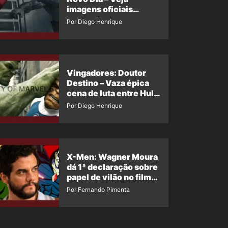
imagens oficiais
descartadas do Hulk
Por Diego Henrique
Cinza no filme
Vingadores: Doutor
Destino – Vaza épica
cena de luta entre Hulk
e o Coisa
Por Diego Henrique
X-Men: Wagner Moura
dá 1ª declaração sobre
papel de vilão no filme
da Marvel
Por Fernando Pimenta