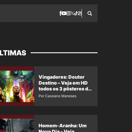
LTIMAS
Vingadores: Doutor
Destino – Veja em HD
todos os 3 pôsteres de
‘Doomsday’ + 1 imagem
Por Cassiano Meneses
oficial com os 26
heróis do filme
Homem-Aranha: Um
Novo Dia – Veja