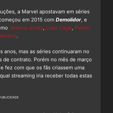
duções, a Marvel apostavam em séries
ue começou em 2015 com
Demolidor
, e
omo
Jessica Jones
,
Luke Cage
,
Punho
sticeiro
.
ns anos, mas as séries continuaram no
es de contrato. Porém no mês de março
ue fez com que os fãs criassem uma
qual streaming iria receber todas estas
PUBLICIDADE