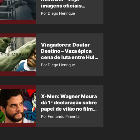
imagens oficiais
descartadas do Hulk
Por Diego Henrique
Cinza no filme
Vingadores: Doutor
Destino – Vaza épica
cena de luta entre Hulk
e o Coisa
Por Diego Henrique
X-Men: Wagner Moura
dá 1ª declaração sobre
papel de vilão no filme
da Marvel
Por Fernando Pimenta