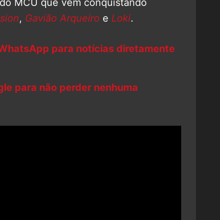
as do MCU que vêm conquistando
sion
,
Gavião Arqueiro
e
Loki
.
 WhatsApp para notícias diretamente
ogle para não perder nenhuma