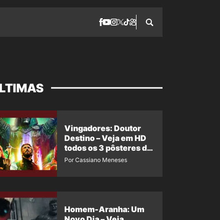
LTIMAS
Vingadores: Doutor
Destino – Veja em HD
todos os 3 pôsteres de
‘Doomsday’ + 1 imagem
Por Cassiano Meneses
oficial com os 26
heróis do filme
Homem-Aranha: Um
Novo Dia – Veja